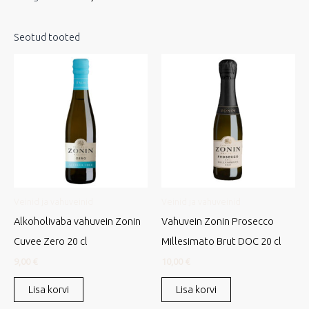
Seotud tooted
Veinid ja vahuveinid
Veinid ja vahuveinid
Alkoholivaba vahuvein Zonin
Vahuvein Zonin Prosecco
Cuvee Zero 20 cl
Millesimato Brut DOC 20 cl
9,00
€
10,00
€
Lisa korvi
Lisa korvi