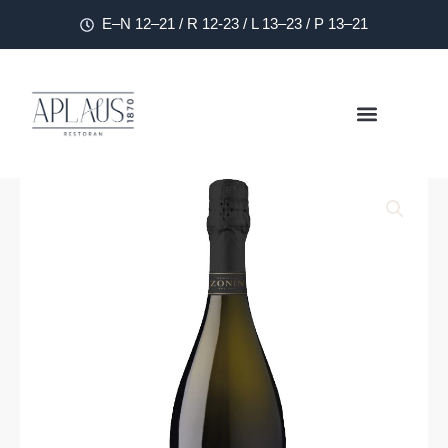
E–N 12–21 / R 12-23 / L 13–23 / P 13–21