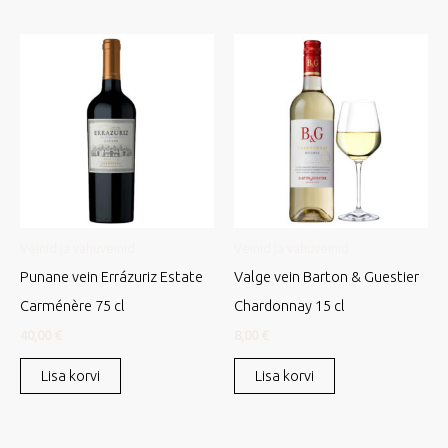
Veinid ja vahuveinid
Veinid ja vahuveinid
Punane vein Errázuriz Estate
Valge vein Barton & Guestier
Carménère 75 cl
Chardonnay 15 cl
40,00
€
8,00
€
Lisa korvi
Lisa korvi