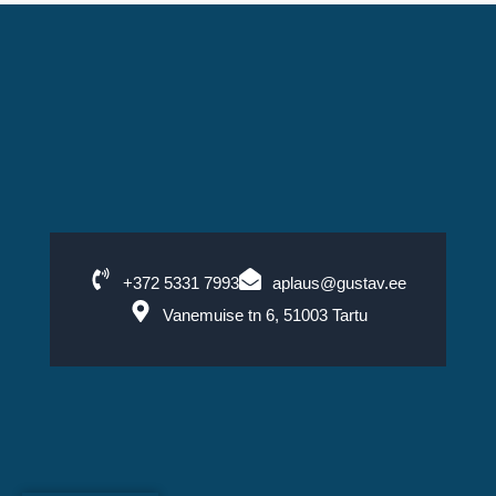
+372 5331 7993
aplaus@gustav.ee
Vanemuise tn 6, 51003 Tartu