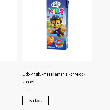
Mahl ja kõrrejoogid
Cido virsiku-maasikamahla kõrrejook
200 ml
2,50
€
Lisa korvi