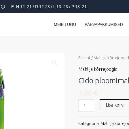
E–N 12–21 / R 12-23 / L 13–23 / P 13–21
MEIE LUGU
PÄEVAPAKKUMISED
Esileht
/
Mahl ja kõrrejoogid
Mahl ja kõrrejoogid
Cido ploomima
3,00
€
Lisa korvi
Kategooria:
Mahl ja kõrrejo