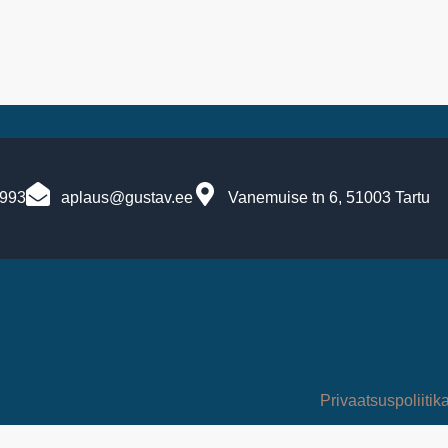
7993
aplaus@gustav.ee
Vanemuise tn 6, 51003 Tartu
Privaatsuspoliitik