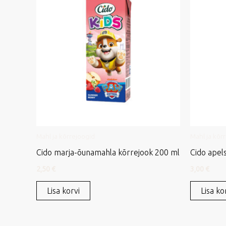
Mahl ja kõrrejoogid
Mahl ja kõr
Cido marja-õunamahla kõrrejook 200 ml
Cido apel
2,50
€
3,00
€
Lisa korvi
Lisa ko