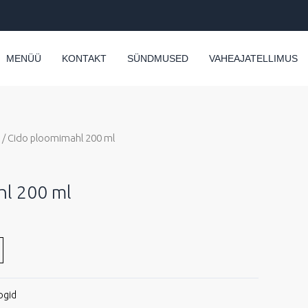
MENÜÜ
KONTAKT
SÜNDMUSED
VAHEAJATELLIMUS
/ Cido ploomimahl 200 ml
hl 200 ml
ogid