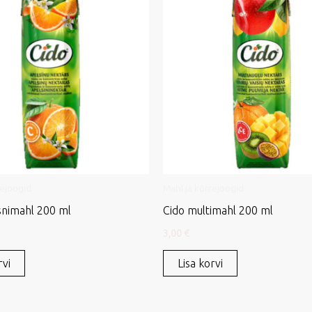
rejoogid
Mahl ja kõrrejoogid
snimahl 200 ml
Cido multimahl 200 ml
3,00
€
rvi
Lisa korvi