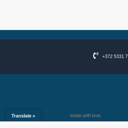
+372 5331 
made with love.
Translate »